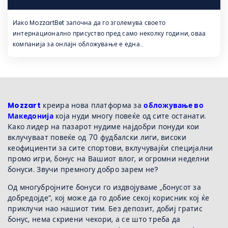
Иако MozzartBet започна да го зголемува своето
интернационално присуство пред само неколку години, оваа
компанија за онлајн обложување е една…
Mozzart
креира нова платформа за
обложување во
Македонија
која нуди многу повеќе од сите останати.
Како лидер на пазарот нудиме најдобри понуди кои
вклучуваат повеќе од 70 фудбалски лиги, високи
кеофициенти за сите спортови, вклучувајќи специјални
промо игри, бонус на Вашиот влог, и огромни неделни
бонуси. Звучи премногу добро зарем не?
Од многубројните бонуси го издвојуваме „бонусот за
добредојде”, кој може да го добие секој корисник кој ќе
приклучи нао нашиот тим. Без депозит, добиј гратис
бонус, нема скриени чекори, а се што треба да