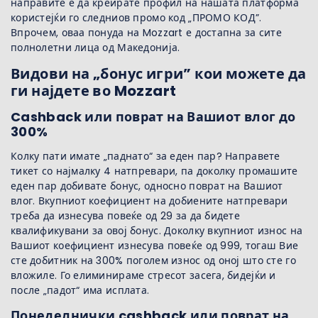
направите е да креирате профил на нашата платформа
користејќи го следниов промо код „ПРОМО КОД”.
Впрочем, оваа понуда на Mozzart е достапна за сите
полнолетни лица од Македонија.
Видови на „бонус игри” кои можете да
ги најдете во Mozzart
Cashback или поврат на Вашиот влог до
300%
Колку пати имате „паднато“ за еден пар? Направете
тикет со најмалку 4 натпревари, па доколку промашите
еден пар добивате бонус, односно поврат на Вашиот
влог. Вкупниот коефициент на добиените натпревари
треба да изнесува повеќе од 29 за да бидете
квалификувани за овој бонус. Доколку вкупниот износ на
Вашиот коефициент изнесува повеќе од 999, тогаш Вие
сте добитник на 300% поголем износ од оној што сте го
вложиле. Го елиминираме стресот засега, бидејќи и
после „падот“ има исплата.
Понеделнички cashback или поврат на