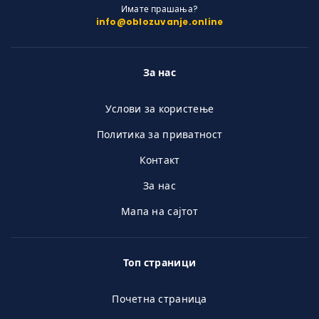
Имате прашања?
info@oblozuvanje.online
За нас
Услови за користење
Политика за приватност
Контакт
За нас
Мапа на сајтот
Топ страници
Почетна страница