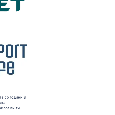
та со години и
ака
рилог ви ги