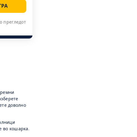
ГРА
о прегледот
тремни
азберете
ете доволно
валници
е во кошарка.