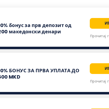
И
00% бонус за прв депозит од
200 македонски денари
Прочитај г
И
00% БОНУС ЗА ПРВА УПЛАТА ДО
500 MKD
Прочитај г