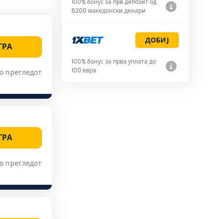
100% бонус за прв депозит од
6200 македонски денари
ДОБИЈ
ГРА
100% бонус за прва уплата до
100 евра
о прегледот
ГРА
о прегледот