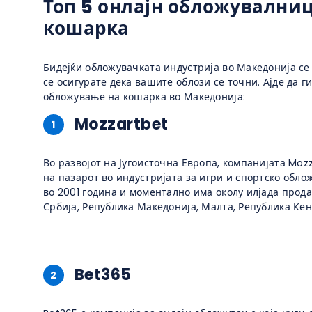
Топ 5 онлајн обложувалниц
кошарка
Бидејќи обложувачката индустрија во Македонија се
се осигурате дека вашите облози се точни. Ајде да 
обложување на кошарка во Македонија:
Mozzartbet
1
Во развојот на Југоисточна Европа, компанијата Moz
на пазарот во индустријата за игри и спортско обл
во 2001 година и моментално има околу илјада прод
Србија, Република Македонија, Малта, Република Кен
Bet365
2