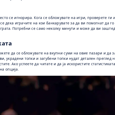
есто се игнорира. Кога се обложувате на игри, проверете ги 
се дека играчите на кои банкарувате за да ви помогнат да го
играта. Потребни се само неколку минути и може да ви заште
ката
ожете да се обложувате на вкупни суми на овие пазари и да 
ви, украдени топки и загубени топки нудат детален преглед 
те. Ако успеете да читате и да ја искористите статистиката
на опција.