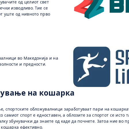
увачите од целиот свет
ечки изводливо. Тие се
от уште од нивното прво
валници во Македонија и на
волности и предности.
жување на кошарка
е, спортските обложувалници заработуваат пари на кошарка
о самиот спорт е едноставен, а облозите за спортот се исто т
лку збунувачки да знаете од каде да почнете. Затоа ние во п
а кошарка ефективно.