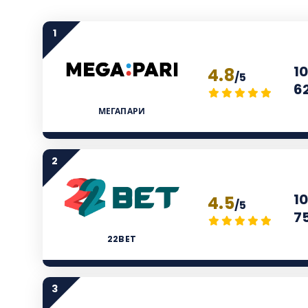
1
1
4.8
/5
6
МЕГАПАРИ
2
1
4.5
/5
7
22BET
3