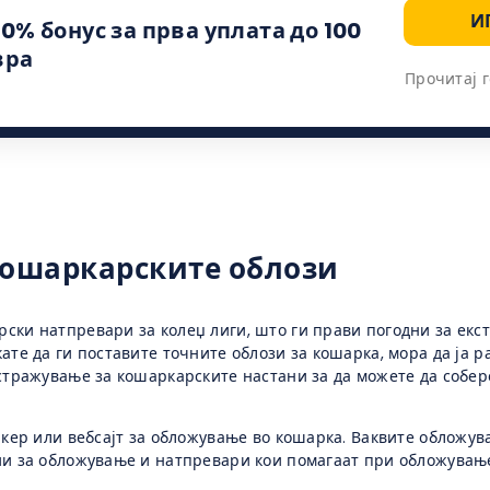
И
00% бонус за прва уплата до 100
вра
Прочитај г
 кошаркарските облози
ски натпревари за колеџ лиги, што ги прави погодни за екс
ате да ги поставите точните облози за кошарка, мора да ја р
истражување за кошаркарските настани за да можете да собер
ејкер или вебсајт за обложување во кошарка. Ваквите обложу
нии за обложување и натпревари кои помагаат при обложувањ