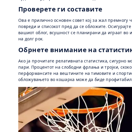
Проверете ги составите
Ова е прилично основен совет кој за жал премногу ч
повреди и списокот пред да се обложите. Осигурајте 
вашиот облог, всушност се планирани да играат во 
на долг рок.
Обрнете внимание на статисти
Ако ја прочитате релативната статистика, сигурно м
пари. Процентот на слободни фрлања и тројки, скоко
перформансите на вештините на тимовите и спортисти
обложувањето во кошарка може да биде профитабил