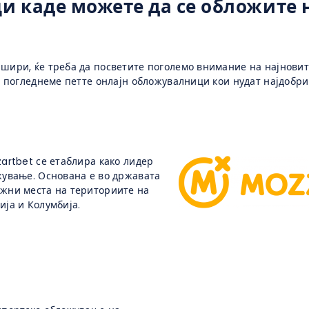
и каде можете да се обложите 
 шири, ќе треба да посветите поголемо внимание на најновит
ги погледнеме петте онлајн обложувалници кои нудат најдобри
zartbet се етаблира како лидер
ожување. Основана е во државата
ажни места на териториите на
ија и Колумбија.