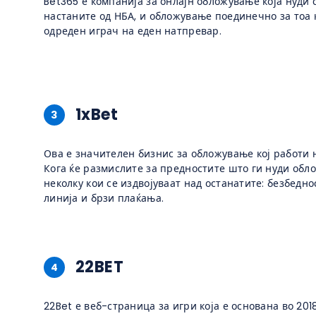
Bet365 е компанија за онлајн обложување која нуди
настаните од НБА, и обложување поединечно за тоа 
одреден играч на еден натпревар.
1xBet
3
Ова е значителен бизнис за обложување кој работи н
Кога ќе размислите за предностите што ги нуди обло
неколку кои се издвојуваат над останатите: безбедно
линија и брзи плаќања.
22BET
4
22Bet е веб-страница за игри која е основана во 201