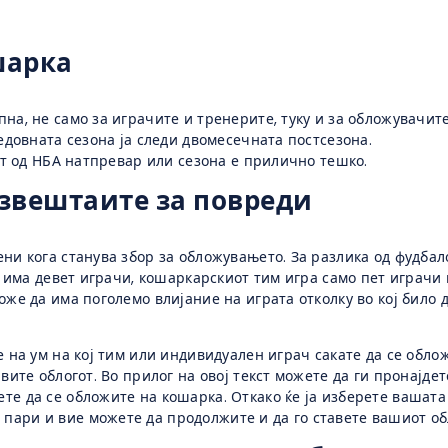
шарка
на, не само за играчите и тренерите, туку и за обложувачите
редовната сезона ја следи двомесечната постсезона.
дот од НБА натпревар или сезона е прилично тешко.
извештаите за повреди
ни кога станува збор за обложувањето. За разлика од фудбало
де има девет играчи, кошаркарскиот тим игра само пет играчи
оже да има поголемо влијание на играта отколку во кој било 
е на ум на кој тим или индивидуален играч сакате да се облож
вите облогот. Во прилог на овој текст можете да ги пронајдет
те да се обложите на кошарка. Откако ќе ја изберете вашата
пари и вие можете да продолжите и да го ставете вашиот об