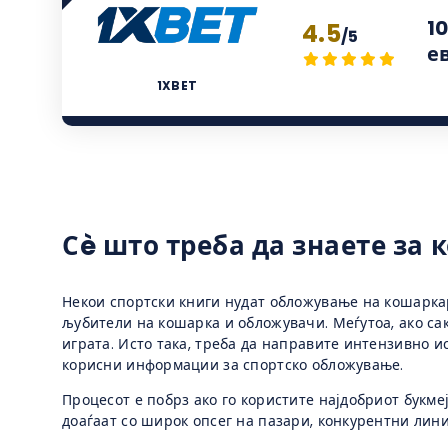
1
4.5
/5
е
1XBET
Сè што треба да знаете за
Некои спортски книги нудат обложување на кошаркар
љубители на кошарка и обложувачи. Меѓутоа, ако сак
играта. Исто така, треба да направите интензивно 
корисни информации за спортско обложување.
Процесот е побрз ако го користите најдобриот букм
доаѓаат со широк опсег на пазари, конкурентни ли