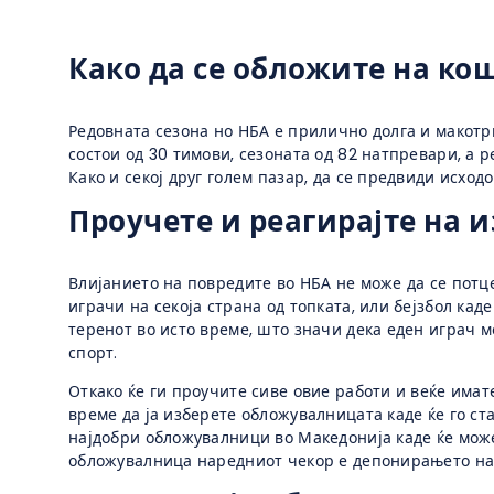
Како да се обложите на ко
Редовната сезона но НБА е прилично долга и макотрп
состои од 30 тимови, сезоната од 82 натпревари, а 
Како и секој друг голем пазар, да се предвиди исхо
Проучете и реагирајте на 
Влијанието на повредите во НБА не може да се потце
играчи на секоја страна од топката, или бејзбол ка
теренот во исто време, што значи дека еден играч м
спорт.
Откако ќе ги проучите сиве овие работи и веќе имат
време да ја изберете обложувалницата каде ќе го ста
најдобри обложувалници во Македонија каде ќе може
обложувалница наредниот чекор е депонирањето на 