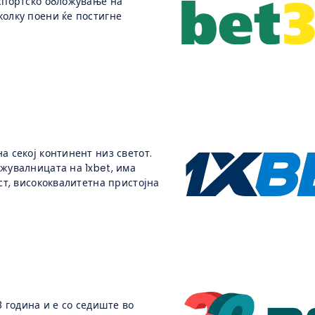
 спортско обложување на
колку поени ќе постигне
а секој континент низ светот.
жувалницата на 1xbet, има
ст, висококвалитетна пристојна
8 година и е со седиште во