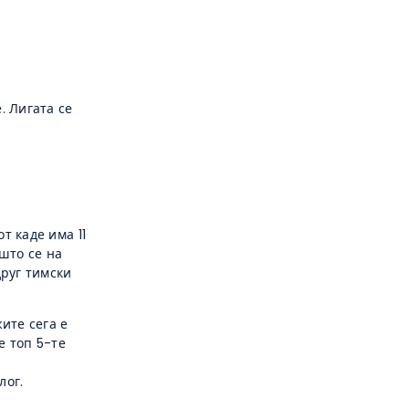
. Лигата се
т каде има 11
 што се на
друг тимски
ите сега е
е топ 5-те
лог.