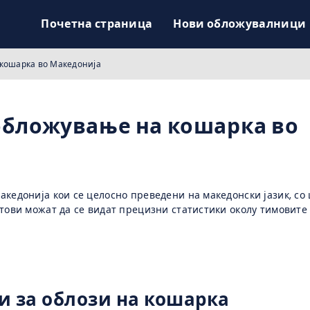
Почетна страница
Нови обложувалници
 кошарка во Македонија
 обложување на кошарка во
акедонија кои се целосно преведени на македонски јазик, со
јтови можат да се видат прецизни статистики околу тимовите
ви за облози на кошарка