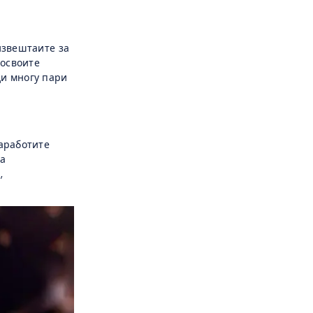
извештаите за
 освоите
ди многу пари
заработите
на
,