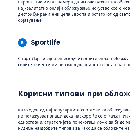
Европа. Тие имаат намера да им овозможат на облож
најквалитетно онлајн обложување искуство кое е чов
дистрибуирани низ цела Европа и остатокот од свет
објавување.
Sportlife
5
Спорт Лајф е една од исклучителните онлајн обложу
своите клиенти им овозможува широк спектар на по
Корисни типови при обло
Како еден од најпопуларните спортови за обложувањ
не покажуваат знаци дека наскоро ќе се откажат. Иак
едноставни, стратегијата понекогаш може да биде ма
нудиме најдобрите типови за како да се обложите н