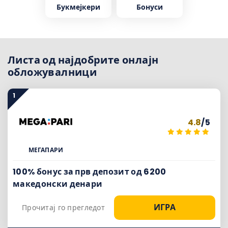
Букмејкери
Бонуси
Листа од најдобрите онлајн
обложувалници
1
4.8
/5
МЕГАПАРИ
100% бонус за прв депозит од 6200
македонски денари
ИГРА
Прочитај го прегледот