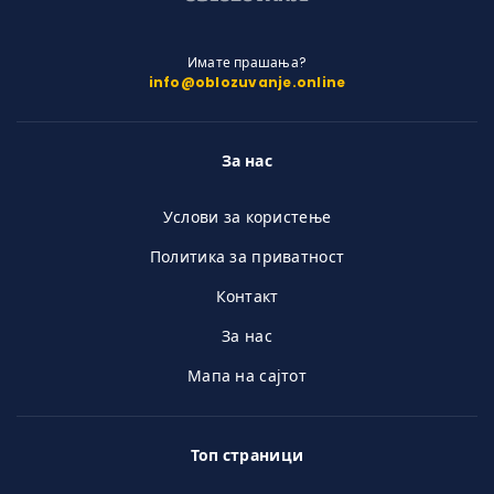
Имате прашања?
info@oblozuvanje.online
За нас
Услови за користење
Политика за приватност
Контакт
За нас
Мапа на сајтот
Топ страници