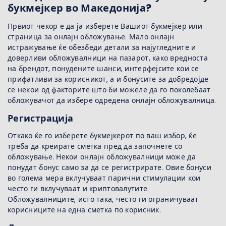
букмејкер во Македонија?
Првиот чекор е да ја изберете Вашиот букмејкер или
страница за онлајн обложување. Мало онлајн
истражување ќе обезбеди детали за најугледните и
доверливи обложувалници на пазарот, како вредноста
на брендот, понудените шанси, интерфејсите кои се
прифатливи за корисникот, а и бонусите за добредојде
се некои од факторите што би можеле да го поколебаат
обложувачот да избере одредена онлајн обложувалница.
Регистрација
Откако ќе го изберете букмејкерот по ваш избор, ќе
треба да креирате сметка пред да започнете со
обложување. Некои онлајн обложувалници може да
понудат бонус само за да се регистрирате. Овие бонуси
во голема мера вклучуваат парични стимулации кои
често ги вклучуваат и криптовалутите.
Обложувалниците, исто така, често ги ограничуваат
корисниците на една сметка по корисник.