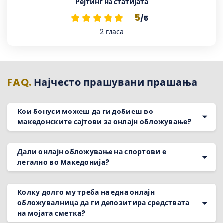
Рејтинг на статијата
5
/5
2
гласа
FAQ.
Најчесто прашувани прашања
Кои бонуси можеш да ги добиеш во
македонските сајтови за онлајн обложување?
Дали онлајн обложување на спортови е
легално во Македонија?
Колку долго му треба на една онлајн
обложувалница да ги депозитира средствата
на мојата сметка?