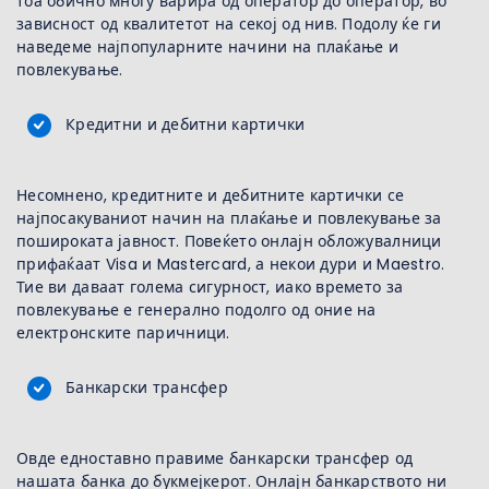
тоа обично многу варира од оператор до оператор, во
зависност од квалитетот на секој од нив. Подолу ќе ги
наведеме најпопуларните начини на плаќање и
повлекување.
Кредитни и дебитни картички
Несомнено, кредитните и дебитните картички се
најпосакуваниот начин на плаќање и повлекување за
пошироката јавност. Повеќето онлајн обложувалници
прифаќаат Visa и Mastercard, а некои дури и Maestro.
Тие ви даваат голема сигурност, иако времето за
повлекување е генерално подолго од оние на
електронските паричници.
Банкарски трансфер
Овде едноставно правиме банкарски трансфер од
нашата банка до букмејкерот. Онлајн банкарството ни