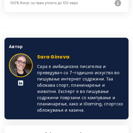
100% бонус за прва уплата до 100 евра
Автор
Sara Ginova
Сара е амбициозна писателка и
преведувач со 7-годишно искуство во
пишување интернет содржини. Таа
обожава спорт, планинарење и
животни. Експерт е во пишување
содржини поврзани со кампување и
планинарење, како и iGaming, спортско
обложување и казина.