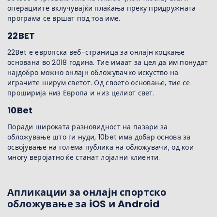
операциите вклучувајќи плаќања преку придружната
програма се вршат под тоа име.
22BET
22Bet е европска веб-страница за онлајн коцкање
основана во 2018 година. Тие имаат за цел да им понудат
најдобро можно онлајн обложувачко искуство на
играчите ширум светот. Од своето основање, тие се
проширија низ Европа и низ целиот свет.
10Bet
Поради широката разновидност на пазари за
обложување што ги нуди, 10bet има добар основа за
освојување на голема публика на обложувачи, од кои
многу веројатно ќе станат лојални клиенти.
Апликации за онлајн спортско
обложување за iOS и Android