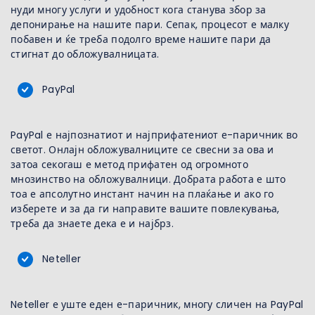
нуди многу услуги и удобност кога станува збор за
депонирање на нашите пари. Сепак, процесот е малку
побавен и ќе треба подолго време нашите пари да
стигнат до обложувалницата.
PayPal
PayPal е најпознатиот и најприфатениот е-паричник во
светот. Онлајн обложувалниците се свесни за ова и
затоа секогаш е метод прифатен од огромното
мнозинство на обложувалници. Добрата работа е што
тоа е апсолутно инстант начин на плаќање и ако го
изберете и за да ги направите вашите повлекувања,
треба да знаете дека е и најбрз.
Neteller
Neteller е уште еден е-паричник, многу сличен на PayPal