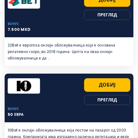
ПРЕГЛЕД
БОНУС
7.500 MKD
22Bet е европска онлајн обложувалница која е основана
релативно скоро, во 2018 година. Целта на оваа онлајн
обложувалница е да...
ДОБИЈ
ПРЕГЛЕД
БОНУС
50 ЕВРА
10Bet е онлајн обложувалница која постои на пазарот од 2003
година. Компанијата има изградено одлична репутација и веќе