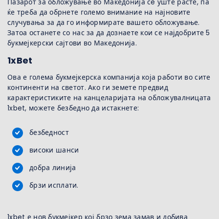
Пазарот за обложување во Македонија сè уште расте, па
ќе треба да обрнете големо внимание на најновите
случувања за да го информирате вашето обложување.
Затоа останете со нас за да дознаете кои се најдобрите 5
букмејкерски сајтови во Македонија.
1xBet
Ова е голема букмејкерска компанија која работи во сите
континенти на светот. Ако ги земете предвид
карактеристиките на канцеларијата на обложувалницата
1xbet, можете безбедно да истакнете:
безбедност
високи шанси
добра линија
брзи исплати.
100% БОНУС ЗА ПРВА УПЛАТА ДО
7500 MKD!
1xbet е нов букмејкер кој брзо зема замав и добива