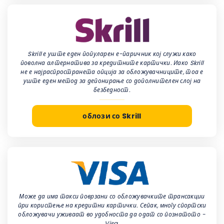
Skrill е уште еден популарен е-паричник кој служи како
поволна алтернатива за кредитните картички. Иако Skrill
не е најраспространета опција за обложувачниците, тоа е
уште еден метод за депонирање со дополнителен слој на
безбедност.
облози со Skrill
Може да има такси поврзани со обложувачките трансакции
при користење на кредитни картички. Сепак, многу спортски
обложувачи уживаат во удобноста да одат со познатото -
Visa.