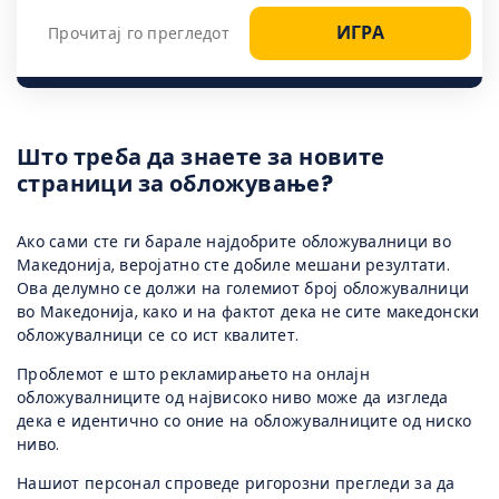
ИГРА
Прочитај го прегледот
Што треба да знаете за новите
страници за обложување?
Ако сами сте ги барале најдобрите обложувалници во
Македонија, веројатно сте добиле мешани резултати.
Ова делумно се должи на големиот број обложувалници
во Македонија, како и на фактот дека не сите македонски
обложувалници се со ист квалитет.
Проблемот е што рекламирањето на онлајн
обложувалниците од највисоко ниво може да изгледа
дека е идентично со оние на обложувалниците од ниско
ниво.
Нашиот персонал спроведе ригорозни прегледи за да