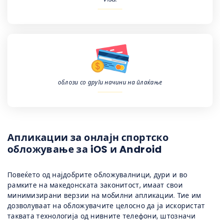
облози со други начини на плаќање
Апликации за онлајн спортско
обложување за iOS и Android
Повеќето од најдобрите обложувалници, дури и во
рамките на македонската законитост, имаат свои
минимизирани верзии на мобилни апликации. Тие им
дозволуваат на обложувачите целосно да ја искористат
таквата технологија од нивните телефони, штозначи