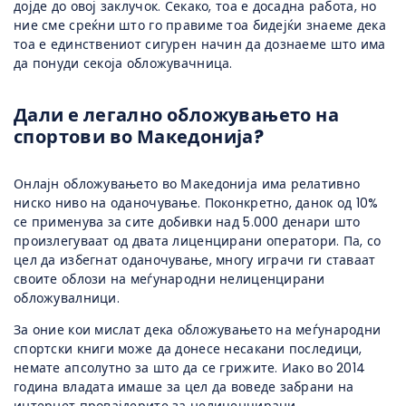
дојде до овој заклучок. Секако, тоа е досадна работа, но
ние сме среќни што го правиме тоа бидејќи знаеме дека
тоа е единствениот сигурен начин да дознаеме што има
да понуди секоја обложувачница.
Дали е легално обложувањето на
спортови во Македонија?
Онлајн обложувањето во Македонија има релативно
ниско ниво на оданочување. Поконкретно, данок од 10%
се применува за сите добивки над 5.000 денари што
произлегуваат од двата лиценцирани оператори. Па, со
цел да избегнат оданочување, многу играчи ги ставаат
своите облози на меѓународни нелиценцирани
обложувалници.
За оние кои мислат дека обложувањето на меѓународни
спортски книги може да донесе несакани последици,
немате апсолутно за што да се грижите. Иако во 2014
година владата имаше за цел да воведе забрани на