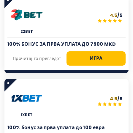
4.5
/5
22BET
100% БОНУС ЗА ПРВА УПЛАТА ДО 7500 MKD
ИГРА
Прочитај го прегледот
3
4.5
/5
1XBET
100% бонус за прва уплата до 100 евра