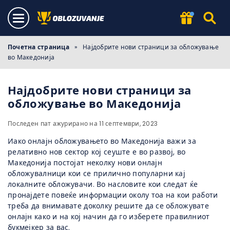
Почетна страница
»
Најдобрите нови страници за обложување
во Македонија
Најдобрите нови страници за
обложување во Македонија
Последен пат ажурирано на 11 септември, 2023
Иако онлајн обложувањето во Македонија важи за
релативно нов сектор кој сеуште е во развој, во
Македонија постојат неколку нови онлајн
обложувалници кои се прилично популарни кај
локалните обложувачи. Во насловите кои следат ќе
пронајдете повеќе информации околу тоа на кои работи
треба да внимавате доколку решите да се обложувате
онлајн како и на кој начин да го изберете правилниот
букмејкер за вас.