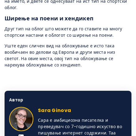
на името, и двете се однесуваат на ист тип на спортски
облог.
Ширење на поени и хендикеп
Друг тип на облог што можете да го ставите на многу
спортски настани е облогот со ширење на поени.
Уште еден сличен вид на обложување е исто така
вообичаен во делови од Европа и други места низ
светот. На овие места, овој тип на обложување се
нарекува обложување со хендикеп.
Автор
Sara Ginova
Сара е амбициозна писателка и
преведувач со 7-годишно искуство во
пишување интернет содржини. Таа