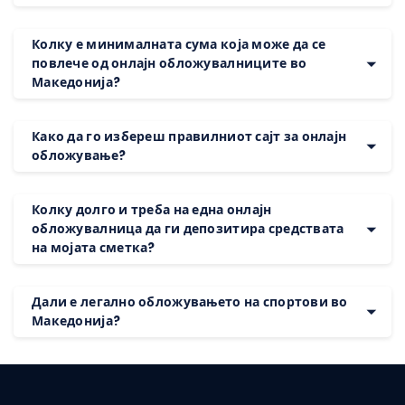
Колку е минималната сума која може да се
повлече од онлајн обложувалниците во
Македонија?
Како да го избереш правилниот сајт за онлајн
обложување?
Колку долго и треба на една онлајн
обложувалница да ги депозитира средствата
на мојата сметка?
Дали е легално обложувањето на спортови во
Македонија?