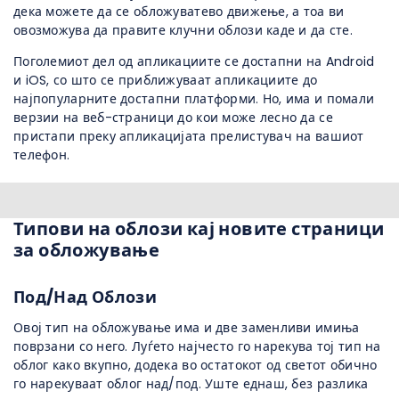
дека можете да се обложуватево движење, а тоа ви
овозможува да правите клучни облози каде и да сте.
Поголемиот дел од апликациите се достапни на Android
и iOS, со што се приближуваат апликациите до
најпопуларните достапни платформи. Но, има и помали
верзии на веб-страници до кои може лесно да се
пристапи преку апликацијата прелистувач на вашиот
телефон.
Типови на облози кај новите страници
за обложување
Под/Над Облози
Овој тип на обложување има и две заменливи имиња
поврзани со него. Луѓето најчесто го нарекува тој тип на
облог како вкупно, додека во остатокот од светот обично
го нарекуваат облог над/под. Уште еднаш, без разлика