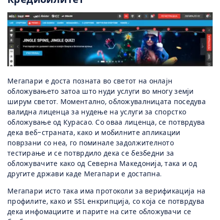
Мегапари е доста позната во светот на онлајн
обложувањето затоа што нуди услуги во многу земји
ширум светот. Моментално, обложувалницата поседува
валидна лиценца за нудење на услуги за спорстко
обложување од Курасао. Со оваа лиценца, се потврдува
дека веб-страната, како и мобилните апликации
поврзани со неа, го поминале задолжителното
тестирање и се потврдило дека се безбедни за
обложувачите како од Северна Македонија, така и од
другите држави каде Мегапари е достапна.
Мегапари исто така има протоколи за верификација на
профилите, како и SSL енкрипција, со која се потврдува
дека инфомациите и парите на сите обложувачи се