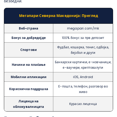
безбедни.
Мегапари Северна Македонија: Преглед
Веб-страна
megapari.com/mk
Бонус за добредојде
100% бонус за прв депозит
Фудбал, кошарка, тенис, одбојка,
Спортови
бејзбол и други
Банкарски картички, е-новчаници,
Начини на плаќање
е-ваучери, криптовалути
Мобилни апликации
iOS, Android
Е-пошта, телефон, разговор во
Корисничка поддршка
живо
Лиценца на
Курасао лиценца
обложувалницата