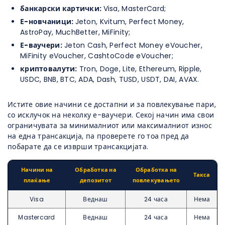
банкарски картички:
Visa, MasterCard;
Е-новчаници:
Jeton, Kvitum, Perfect Money,
AstroPay, MuchBetter, MiFinity;
Е-ваучери:
Jeton Cash, Perfect Money eVoucher,
MiFinity eVoucher, CashtoCode eVoucher;
криптовалути:
Tron, Doge, Lite, Ethereum, Ripple,
USDC, BNB, BTC, ADA, Dash, TUSD, USDT, DAI, AVAX.
Истите овие начини се достапни и за повлекување пари,
со исклучок на неколку е-ваучери. Секој начин има свои
ограничувата за минималниот или максималниот износ
на една трансакција, па проверете го тоа пред да
побарате да се изврши трансакцијата.
Начини на
Обработка на
Обработка на
Такса
плаќање
депозитот
повлекувањето
Visa
Веднаш
24 часа
Нема
Mastercard
Веднаш
24 часа
Нема