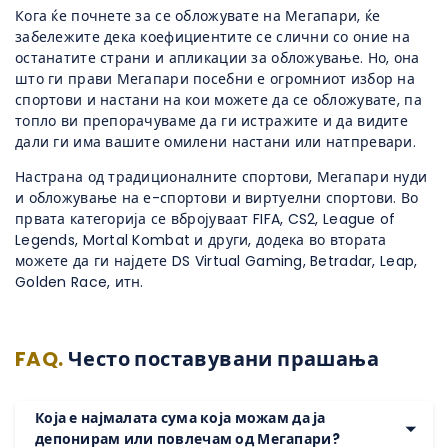
Кога ќе почнете за се обложувате на Мегапари, ќе
забележите дека коефициентите се слични со оние на
останатите страни и апликации за обложување. Но, она
што ги прави Мегапари посебни е огромниот избор на
спортови и настани на кои можете да се обложувате, па
топло ви препорачуваме да ги истражите и да видите
дали ги има вашите омилени настани или натпревари.
Настрана од традиционалните спортови, Мегапари нуди
и обложување на е-спортови и виртуелни спортови. Во
првата категорија се вбројуваат FIFA, CS2, League of
Legends, Mortal Kombat и други, додека во втората
можете да ги најдете DS Virtual Gaming, Betradar, Leap,
Golden Race, итн.
FAQ.
Често поставувани прашања
Која е најмалата сума која можам да ја
депонирам или повлечам од Мегапари?