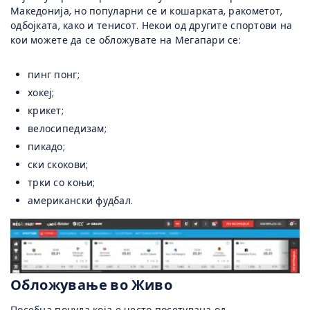
Македонија, но популарни се и кошарката, ракометот,
одбојката, како и тенисот. Некои од другите спортови на
кои можете да се обложувате на Мегапари се:
пинг понг;
хокеј;
крикет;
велосипедизам;
пикадо;
ски скокови;
трки со коњи;
американски фудбал.
Обложување во Живо
Посебна понуда која е често посетувана од