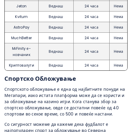
Jeton
Веднаш
24 часа
Нема
Kvitum
Веднаш
24 часа
Нема
AstroPay
Веднаш
24 часа
Нема
MuchBetter
Веднаш
24 часа
Нема
MiFinity е-
Веднаш
24 часа
Нема
новчаник
Криптовалути
Веднаш
24 часа
Нема
Спортско Обложување
Спортското обложување е една од најбитните понуди на
Мегапари, иако истата платформа може да се користи и
за обложување на казино игри. Кога станува збор за
спортско обложување, овде се достапни повеќе од 40
спортови во секое време, со 500 и повеќе настани.
Со сигурност можеме да кажеме дека фудбалот е
најпопуларен спорт за обложување во Северна