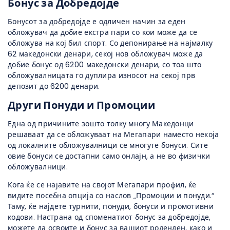
Бонус за Добредојде
Бонусот за добредојде е одличен начин за еден
обложувач да добие екстра пари со кои може да се
обложува на кој бил спорт. Со депонирање на најмалку
62 македонски денари, секој нов обложувач може да
добие бонус од 6200 македонски денари, со тоа што
обложувалницата го дуплира износот на секој прв
депозит до 6200 денари.
Други Понуди и Промоции
Една од причините зошто толку многу Македонци
решаваат да се обложуваат на Мегапари наместо некоја
од локалните обложувалници се многуте бонуси. Сите
овие бонуси се достапни само онлајн, а не во физички
обложувалници.
Кога ќе се најавите на својот Мегапари профил, ќе
видите посебна опција со наслов „Промоции и понуди.“
Таму, ќе најдете турнити, понуди, бонуси и промотивни
кодови. Настрана од споменатиот бонус за добредојде,
можете да освоите и бонус за вашиот роденден, како и