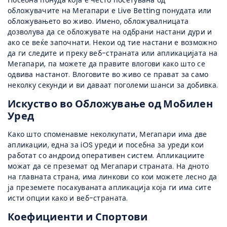
обложувачите на Мегапари е Live Betting понудата или
обложувањето во живо. Имено, обложувалницата
дозволува да се обложувате на одбрани настани дури и
ако се веќе започнати. Некои од тие настани е возможно
да ги следите и преку веб-страната или апликацијата на
Мегапари, па можете да правите влогови како што се
одвива настанот. Влоговите во живо се прават за само
неколку секунди и ви даваат поголеми шанси за добивка.
Искуство во Обложување од Мобилен
Уред
Како што споменавме неколкупати, Мегапари има две
апликации, една за iOS уреди и посебна за уреди кои
работат со андроид оперативен систем. Апликациите
можат да се преземат од Мегапари страната. На дното
на главната страна, има линкови со кои можете лесно да
ја преземете посакуваната апликација која ги има сите
исти опции како и веб-страната.
Коефициенти и Спортови