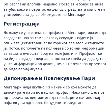
60 бесплани влогови неделно. Постојат и бонус за низа
загуби, како и повраток на дел од стредствата кои сте ги
употребиле за да се обложувате на Мегапари.
Регистрација
Доколку се уште немате профил на Мегапари, можете да
создадете нов за само неколку секунди. Најдете ја
опцијата „Регистрација“ во горниот лев агол и кликнете
ја. Потоа, пополнете ги полињата со точни информации
за вашата е-пошта, број на телефон, итн. Профилот ќе
ви биде создаден веднаш, а потоа ќе треба да додадете
уште информации во делот „Личен Профил“ за профилот
да биде верификуван.
Депонирање и Повлекување Пари
Мегапари нуди вкупно 43 начини со кои можете да
депонирате пари во вашиот профил. Иако само шест се
препорачани, вие можете да го изберете начинот кој
најмногу ви одговара. Понудени се следните: