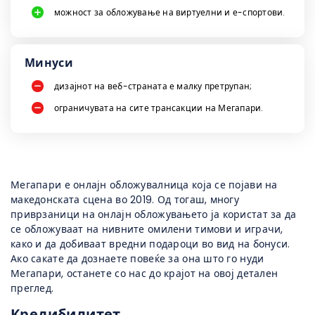
можност за обложување на виртуелни и е-спортови.
Минуси
дизајнот на веб-страната е малку претрупан;
ограничувата на сите трансакции на Мегапари.
Мегапари е онлајн обложувалница која се појави на
македонската сцена во 2019. Од тогаш, многу
приврзаници на онлајн обложувањето ја користат за да
се обложуваат на нивните омилени тимови и играчи,
како и да добиваат вредни подароци во вид на бонуси.
Ако сакате да дознаете повеќе за она што го нуди
Мегапари, останете со нас до крајот на овој детален
преглед.
Кредибилитет