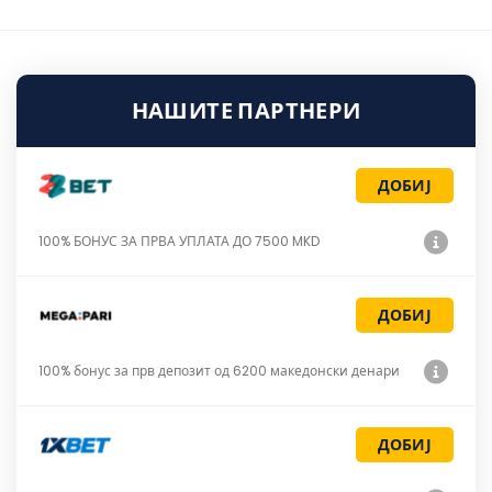
НАШИТЕ ПАРТНЕРИ
ДОБИЈ
100% БОНУС ЗА ПРВА УПЛАТА ДО 7500 MKD
ДОБИЈ
100% бонус за прв депозит од 6200 македонски денари
ДОБИЈ