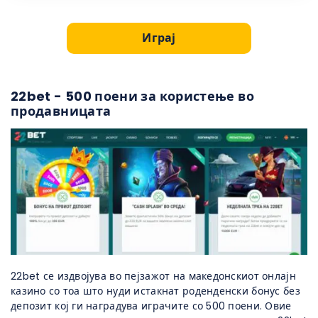
Играј
22bet - 500 поени за користење во
продавницата
22bet се издвојува во пејзажот на македонскиот онлајн
казино со тоа што нуди истакнат роденденски бонус без
депозит кој ги наградува играчите со 500 поени. Овие