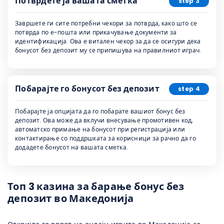
Потврдете ја вашата сметка
step 3
Завршете ги сите потребни чекори за потврда, како што се
потврда по е-пошта или прикачување документи за
идентификација. Ова е витален чекор за да се осигури дека
бонусот без депозит му се припишува на правилниот играч.
Побарајте го бонусот без депозит
step 4
Побарајте ја опцијата да го побарате вашиот бонус без
депозит. Ова може да вклучи внесување промотивен код,
автоматско примање на бонусот при регистрација или
контактирање со поддршката за корисници за рачно да го
додадете бонусот на вашата сметка.
Топ 3 казина за барање бонус без
депозит во Македонија