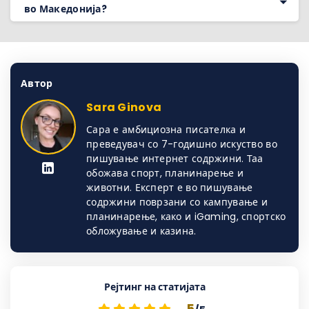
во Македонија?
Автор
Sara Ginova
Сара е амбициозна писателка и
преведувач со 7-годишно искуство во
пишување интернет содржини. Таа
обожава спорт, планинарење и
животни. Експерт е во пишување
содржини поврзани со кампување и
планинарење, како и iGaming, спортско
обложување и казина.
Рејтинг на статијата
5