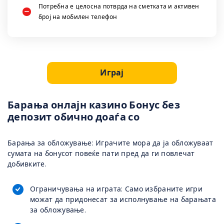
Потребна е целосна потврда на сметката и активен
број на мобилен телефон
Играј
Барања онлајн казино Бонус без
депозит обично доаѓа со
Барања за обложување: Играчите мора да ја обложуваат
сумата на бонусот повеќе пати пред да ги повлечат
добивките.
Ограничувања на играта: Само избраните игри
можат да придонесат за исполнување на барањата
за обложување.