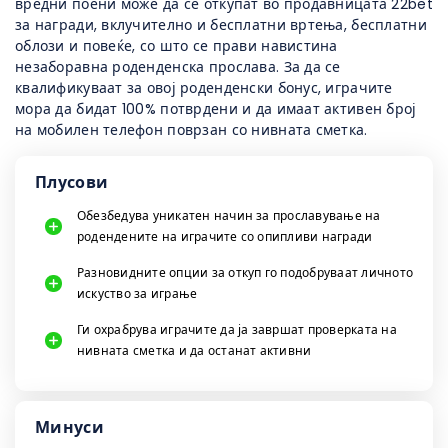
вредни поени може да се откупат во продавницата 22bet
за награди, вклучително и бесплатни вртења, бесплатни
облози и повеќе, со што се прави навистина
незаборавна роденденска прослава. За да се
квалификуваат за овој роденденски бонус, играчите
мора да бидат 100% потврдени и да имаат активен број
на мобилен телефон поврзан со нивната сметка.
Плусови
Обезбедува уникатен начин за прославување на
родендените на играчите со опипливи награди
Разновидните опции за откуп го подобруваат личното
искуство за играње
Ги охрабрува играчите да ја завршат проверката на
нивната сметка и да останат активни
Минуси