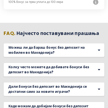
100% бонус за прва уплата до 100 евра
FAQ.
Најчесто поставувани прашања
Можеш ли да бараш бонус без депозит на
мобилен во Македонија?
Колку често можете да добивате бонуси без
депозит во Македонија?
Дали бонуси без депозит во Македонија се
достапни само за новите играчи?
Каде можам да добијам бонуси без депозит