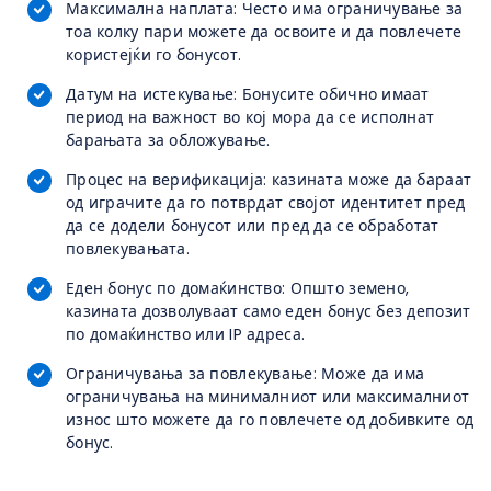
Максимална наплата: Често има ограничување за
тоа колку пари можете да освоите и да повлечете
користејќи го бонусот.
Датум на истекување: Бонусите обично имаат
период на важност во кој мора да се исполнат
барањата за обложување.
Процес на верификација: казината може да бараат
од играчите да го потврдат својот идентитет пред
да се додели бонусот или пред да се обработат
повлекувањата.
Еден бонус по домаќинство: Општо земено,
казината дозволуваат само еден бонус без депозит
по домаќинство или IP адреса.
Ограничувања за повлекување: Може да има
ограничувања на минималниот или максималниот
износ што можете да го повлечете од добивките од
бонус.