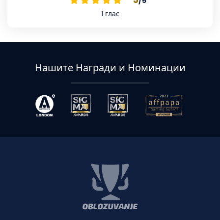
/5
1
глас
Нашите Награди и Номинации