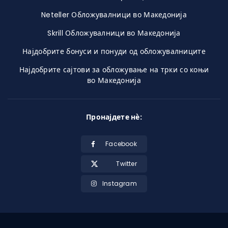
Neteller Обложувалници во Македонија
Skrill Обложувалници во Македонија
Најдобрите бонуси и понуди од обложувалниците
Најдобрите сајтови за обложување на трки со коњи
во Македонија
Пронајдете нѐ:
Facebook
Twitter
Instagram