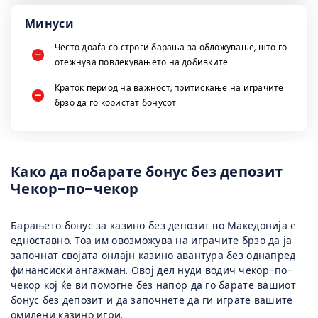
Минуси
Често доаѓа со строги барања за обложување, што го
отежнува повлекувањето на добивките
Краток период на важност, притискање на играчите
брзо да го користат бонусот
Како да побарате бонус без депозит
Чекор-по-чекор
Барањето бонус за казино без депозит во Македонија е
едноставно. Тоа им овозможува на играчите брзо да ја
започнат својата онлајн казино авантура без однапред
финансиски ангажман. Овој дел нуди водич чекор-по-
чекор кој ќе ви помогне без напор да го барате вашиот
бонус без депозит и да започнете да ги играте вашите
омилени казино игри.