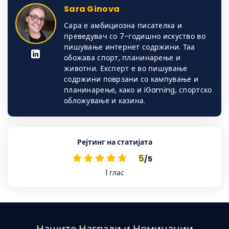
Sara Ginova
Сара е амбициозна писателка и
преведувач со 7-годишно искуство во
пишување интернет содржини. Таа
обожава спорт, планинарење и
животни. Експерт е во пишување
содржини поврзани со кампување и
планинарење, како и iGaming, спортско
обложување и казина.
Рејтинг на статијата
5
/5
1
глас
Нашите Награди и Номинации