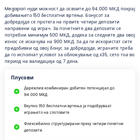
Megapari нуди можност да освоите до 94.000 МКД покрај
добивањето 150 бесплатни вртења. Бонусот за
добредојде се протега на првите четири депозити
направени од играч. За почетните два депозити се
потребни минимум 500 МКД, додека за следните два овој
износ се искачува на 900 МКД. За да ги искористат сите
придобивки од овој бонус за добредојде, играчите треба
да го исполнат условот за обложување од x35, сето тоа во
период на валидација од 7 дена.
Плусови
Дарежлив комбиниран добитен потенцијал до
94.000 МКД.
Вкупно 150 бесплатни вртења ја подобруваат
играњето на слотовите.
Флексибилно структурирани преку четири почетни
депозити.