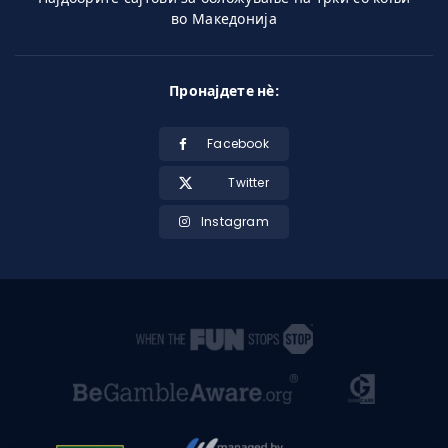
во Македонија
Пронајдете нѐ:
Facebook
Twitter
Instagram