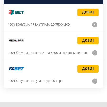
ДОБИЈ
100% БОНУС ЗА ПРВА УПЛАТА ДО 7500 MKD
ДОБИЈ
100% бонус за прв депозит од 6200 македонски денари
ДОБИЈ
100% бонус за прва уплата до 100 евра