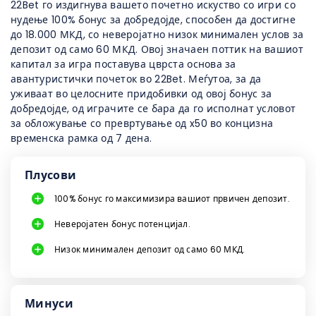
22Bet го издигнува вашето почетно искуство со игри со
нудење 100% бонус за добредојде, способен да достигне
до 18.000 МКД, со неверојатно низок минимален услов за
депозит од само 60 МКД. Овој значаен поттик на вашиот
капитал за игра поставува цврста основа за
авантуристички почеток во 22Bet. Меѓутоа, за да
уживаат во целосните придобивки од овој бонус за
добредојде, од играчите се бара да го исполнат условот
за обложување со превртување од x50 во концизна
временска рамка од 7 дена.
Плусови
100% бонус го максимизира вашиот првичен депозит.
Неверојатен бонус потенцијал.
Низок минимален депозит од само 60 МКД.
Минуси