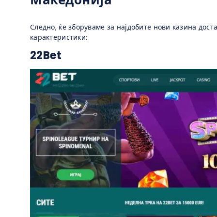
Македонија
Следно, ќе зборуваме за најдобите нови казина дост
карактеристики:
22Bet