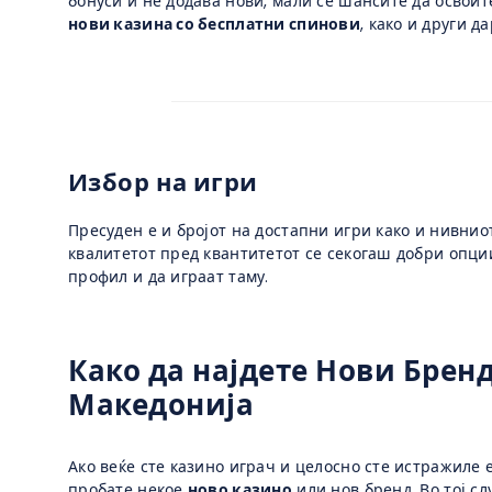
бонуси и не додава нови, мали се шансите да освоит
нови казина со бесплатни спинови
, како и други 
Избор на игри
Пресуден е и бројот на достапни игри како и нивнио
квалитетот пред квантитетот се секогаш добри опци
профил и да играат таму.
Како да најдете Нови Брен
Македонија
Ако веќе сте казино играч и целосно сте истражиле 
пробате некое
ново казино
или нов бренд. Во тој сл