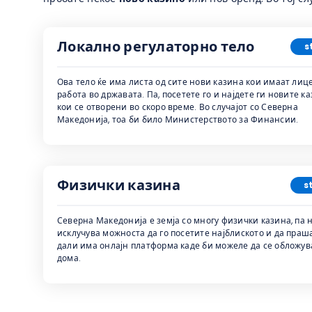
Локално регулаторно тело
s
Ова тело ќе има листа од сите нови казина кои имаат лиц
работа во државата. Па, посетете го и најдете ги новите к
кои се отворени во скоро време. Во случајот со Северна
Македонија, тоа би било Министерството за Финансии.
Физички казина
s
Северна Македонија е земја со многу физички казина, па н
исклучува можноста да го посетите најблиското и да праш
дали има онлајн платформа каде би можеле да се обложув
дома.