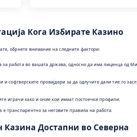
тација Кога Избирате Казино
вате, обрнете внимание на следните фактори:
а за работа во вашата држава, односно да има лиценца од М
и и софтверските провајдери за да одлучите дали тие го зас
ите играчи како и оние кои имаат постоечки профили.
а е транспарентно за неговите правила на работа.
н Казина Достапни во Северна