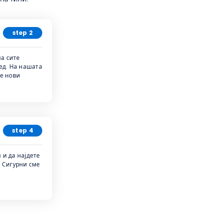
step 2
на сите
ед. На нашата
те нови
step 4
 и да најдете
. Сигурни сме