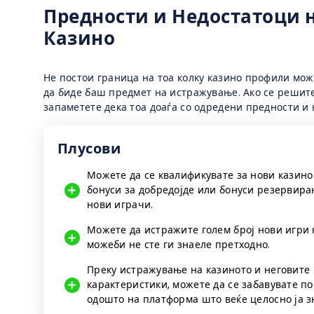
Предности и Недостатоци 
Казино
Не постои граница на тоа колку казино профили може
да биде баш предмет на истражување. Ако се решит
запаметете дека тоа доаѓа со одредени предности и 
Плусови
Можете да се квалификувате за нови казино
бонуси за добредојде или бонуси резервира
нови играчи.
Можете да истражите голем број нови игри 
можеби не сте ги знаеле претходно.
Преку истражување на казиното и неговите
карактеристики, можете да се забавувате п
одошто на платформа што веќе целосно ја з