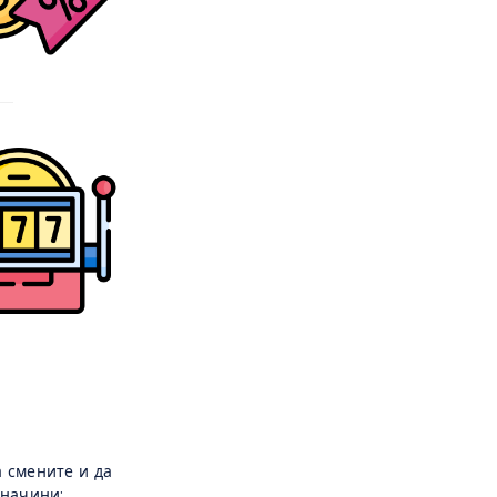
а смените и да
 начини: