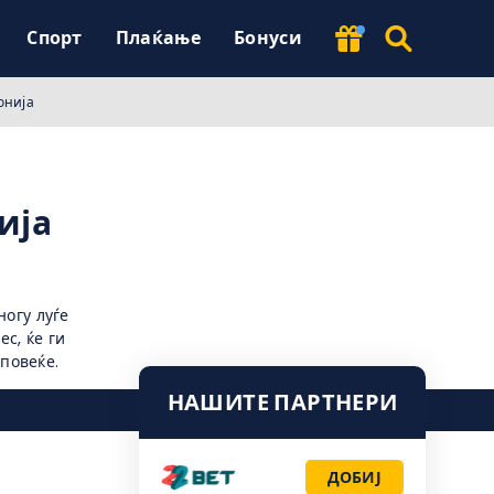
Спорт
Плаќање
Бонуси
онија
ија
огу луѓе
с, ќе ги
 повеќе.
НАШИТЕ ПАРТНЕРИ
ДОБИЈ